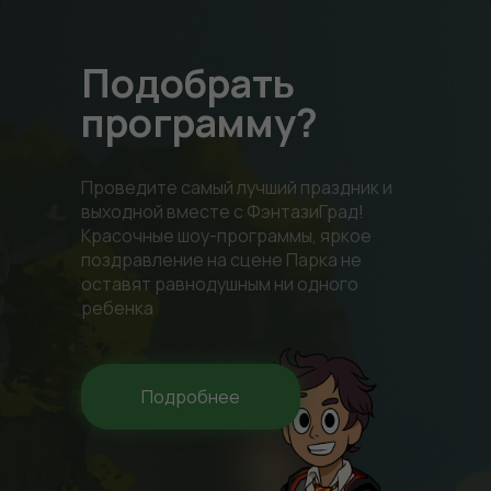
Ежедневно
с 10:00 до 22:00
Подобрать
Екатеринбург ТРЦ «Гринвич» ул. 8 Марта, 46, 3
программу?
уровень
Проведите самый лучший праздник и
выходной вместе с ФэнтазиГрад!
Красочные шоу-программы, яркое
+7 (343) 344-12-30
поздравление на сцене Парка не
оставят равнодушным ни одного
marketing.fantazy@gmail.com
ребенка
Подробнее