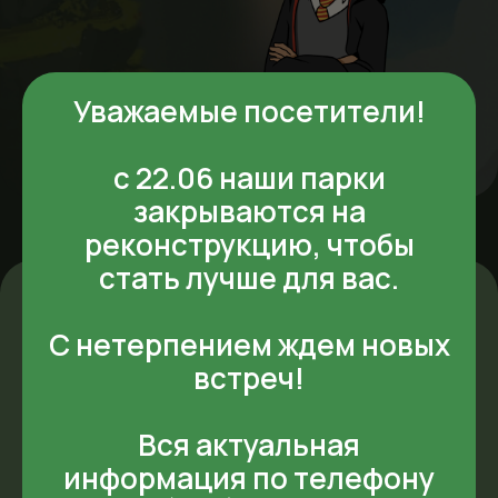
Уважаемые посетители!
с 22.06 наши парки
закрываются на
реконструкцию, чтобы
стать лучше для вас.
«ФэнтазиГрад» – это королевство профессий. Это
С нетерпением ждем новых
насыщенная образовательная среда, которая поможет
разнообразить процесс обучения, сформировать новые
образовательные подходы и значительно повысить интерес
встреч!
детей к знаниям.
Вся актуальная
информация по телефону