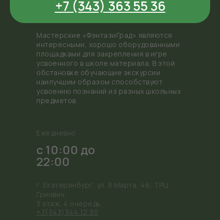
+7 (343) 363 55 36
Мастерские «ФэнтазиГрад» являются
интересными, хорошо оборудованными
площадками для закрепления в игре
усвоенного в школе материала. В этой
обстановке обучающие экскурсии
наилучшим образом способствуют
усвоению познаний из разных школьных
предметов.
Ежедневно
с 10:00 до
22:00
г. Екатеринбург, ул. 8 Марта, 46, ТРЦ
Гринвич,
3 этаж, 4 очередь
+7(343)344 12 30