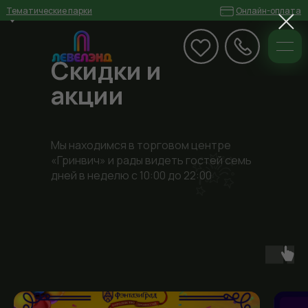
Тематические парки
Онлайн-оплата
Екатеринбург ТРЦ
«Гринвич» ул. 8 Марта, 46, 3
уровень
Скидки и
акции
Герои Парк
ФэнтазиГрад
Дом Страхов
Квесты в Погружении
Дни Рождения
Мы находимся в торговом центре
Меню
«Гринвич» и рады видеть гостей семь
дней в неделю с 10:00 до 22:00
Главная
+7(343)344 12 30
Екатеринбург, ТРЦ
«Гринвич»
Карта парка
Программы
Квесты