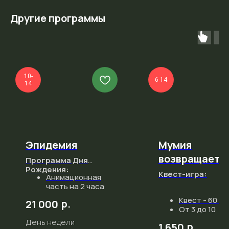
Другие программы
10-
6-14
14
Эпидемия
Мумия
возвращаетс
Программа Дня
Рождения:
Квест-игра:
Анимационная
часть на 2 часа
Персонаж: врач
Квест - 60 ми
р.
21 000
Ланис
От 3 до 10
Посещение
участников;
День недели
трех
р.
1 650
Уровень