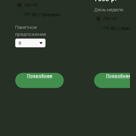
тематических
сложности: 2
ПН-ЧТ
комнат
День недели
Уровень
(мастерских):
ПТ-ВС / праздники
страха: 0/5.
скорая помощь,
ПН-ЧТ
тайный сыск,
Пакетное
полоса
предложение
препятствий
Подробнее
Подробнее