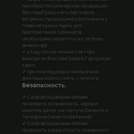
приобрести сувенирную продукцию
ФэнтазиГрада и его партнеров,
витрина с продукцией распложена у
главной сцены парка, для
приобретения сувениров
необходимо обратиться к любому
аниматору;
✔ кладутся на личный счет при
выходе из ФэнтазиГрада в Городскую
казну;
✔ при последующих посещениях
фэнтимы можно снять с личного
Безопасность.
счета.
✔ Сопровождающий обязан
проверить исправность, заряд и
наличие денег на счету мобильного
телефона (своего и ребенка).
✔ Сопровождающий обязан
проверить корректность указанного