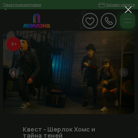
Тематические парки
Онлайн-оплата
Екатеринбург ТРЦ
«Гринвич» ул. 8 Марта, 46, 3
уровень
6+
Герои Парк
ФэнтазиГрад
Дом Страхов
Квесты в Погружении
Дни Рождения
Меню
Главная
+7(343)344 12 30
Екатеринбург, ТРЦ
«Гринвич»
Карта парка
Программы
Квест -
Шерлок Хомс и
тайна теней
Квесты