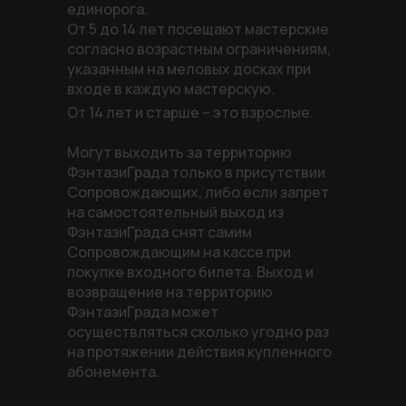
единорога.
От 5 до 14 лет посещают мастерские
согласно возрастным ограничениям,
указанным на меловых досках при
входе в каждую мастерскую.
От 14 лет и старше – это взрослые.
Могут выходить за территорию
ФэнтазиГрада только в присутствии
Сопровождающих, либо если запрет
на самостоятельный выход из
ФэнтазиГрада снят самим
Сопровождающим на кассе при
покупке входного билета. Выход и
возвращение на территорию
ФэнтазиГрада может
осуществляться сколько угодно раз
на протяжении действия купленного
абонемента.