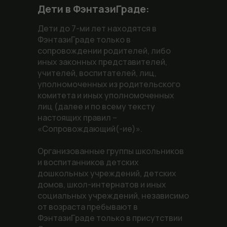
Дети в ФэнтазиГраде:
Дети до 7-ми лет находятся в
ФэнтазиГраде только в
сопровождении родителей, либо
иных законных представителей,
учителей, воспитателей, лиц,
уполномоченных из родительского
комитета и иных уполномоченных
лиц (далее и по всему тексту
настоящих правил –
«Сопровождающий(-ие)».
Организованные группы школьников
и воспитанников детских
дошкольных учреждений, детских
домов, школ-интернатов и иных
социальных учреждений, независимо
от возраста пребывают в
ФэнтазиГраде только в присутствии