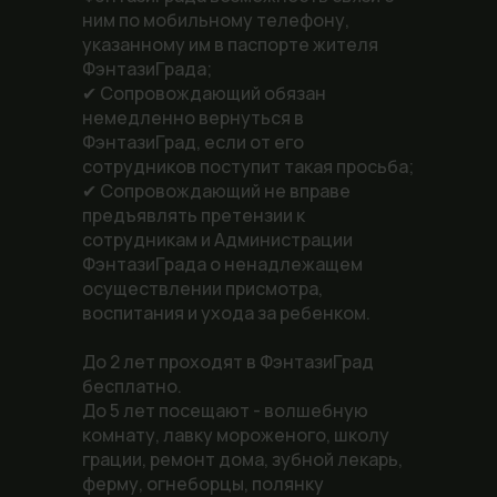
ним по мобильному телефону,
указанному им в паспорте жителя
ФэнтазиГрада;
✔ Сопровождающий обязан
немедленно вернуться в
ФэнтазиГрад, если от его
сотрудников поступит такая просьба;
✔ Сопровождающий не вправе
предъявлять претензии к
сотрудникам и Администрации
ФэнтазиГрада о ненадлежащем
осуществлении присмотра,
воспитания и ухода за ребенком.
До 2 лет проходят в ФэнтазиГрад
бесплатно.
До 5 лет посещают - волшебную
комнату, лавку мороженого, школу
грации, ремонт дома, зубной лекарь,
ферму, огнеборцы, полянку