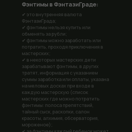
Фэнтимы в ФэнтазиГраде:
✔ это внутренняя валюта
ФэнтазиГрада;
✔ фэнтимы нельзя купить или
обменять за рубли;
✔ фэнтимы можно заработать или
потратить, проходя приключения в
мастерских;
✔ в некоторых мастерских дети
зарабатывают фэнтимы, в других
тратят, информация с указанием
суммы заработка или оплаты, указана
на меловых досках при входе в
каждую мастерскую (список
мастерских где можно потратить
фэнтимы: полоса препятствий,
тайный сыск, раскопки, салон
красоты, алхимия, обсерватория,
мороженое);
✔ за фэнтимы каждый ребенок может