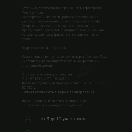
Страшное преступление произошло в Королевстве
Дни Рождения
ФэнтазиГрад.
На территории ФэнтазиГрада было совершенно
ужасное преступление, похитили органы у Эльфа.
Цены парка
Оперативная группа не нашла ни следов, ни
преступника. Требуется команда опытных сыщиков,
которая сможет разобраться с этим запутанным
Бронирование
делом...
Скидки и акции
Возрастные ограничения: 6+
Квест проводится на территории парка: ФэнтазиГрад.
Правила посещения
Участникам рекомендуется быть в комфортной и
спортивной одежде.
Контакты
Стоимость за команду 3 человек:
ПН – ЧТ 1950 р. ПТ – ВС 2250 р.
Доплата за дополнительного игрока: ПН-ЧТ 650 р, ПТ-
ВС 750 р.
Точная стоимость в форме бронирования.
Дополнительно: банкетная комната 1 час -
оплачивается и бронируется отдельно.
ФЭНТАЗИ ГРАД (0+) - парк увлекательных и
развивающих игр для детей!
от 3 до 10 участников