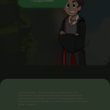
Подробнее
«ФэнтазиГрад» – это королевство профессий. Это
насыщенная образовательная среда, которая поможет
разнообразить процесс обучения, сформировать новые
образовательные подходы и значительно повысить интерес
детей к знаниям.