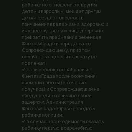
ребенка по отношению к другим
детям и взрослым, мешает другим
детям, создает опасность
причинения вреда жизни, здоровью и
имуществу третьих лиц) досрочно
прекратить пребывание ребенка в
ФэнтазиГраде и передать его
Сопровождающему, при этом
оплаченные деньги возврату не
подлежат;
✔ если ребенка не забрали из
ФэнтазиГрада после окончания
времени работы (в течение
получаса) и Сопровождающий не
предупредил о причине своей
задержки, Администрация
ФэнтазиГрада вправе передать
ребенка полиции;
✔ в случае необходимости оказать
ребенку первую доврачебную