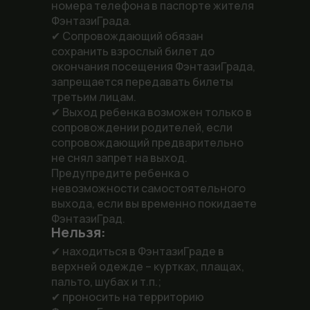
номера телефона в паспорте жителя
ФэнтазиГрада.
✔ Сопровождающий обязан
сохранить взрослый билет до
окончания посещения ФэнтазиГрада,
запрещается передавать билеты
третьим лицам.
✔ Выход ребенка возможен только в
сопровождении родителей, если
сопровождающий предварительно
не снял запрет на выход.
Предупредите ребенка о
невозможности самостоятельного
выхода, если вы временно покидаете
ФэнтазиГрад.
Нельзя:
✔ находиться в ФэнтазиГраде в
верхней одежде – куртках, плащах,
пальто, шубах и т.п.;
✔ проносить на территорию