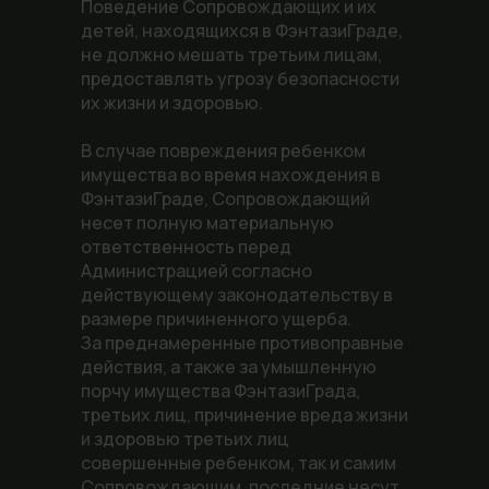
Поведение Сопровождающих и их
детей, находящихся в ФэнтазиГраде,
не должно мешать третьим лицам,
предоставлять угрозу безопасности
их жизни и здоровью.
В случае повреждения ребенком
имущества во время нахождения в
ФэнтазиГраде, Сопровождающий
несет полную материальную
ответственность перед
Администрацией согласно
действующему законодательству в
размере причиненного ущерба.
За преднамеренные противоправные
действия, а также за умышленную
порчу имущества ФэнтазиГрада,
третьих лиц, причинение вреда жизни
и здоровью третьих лиц
совершенные ребенком, так и самим
Сопровождающим, последние несут