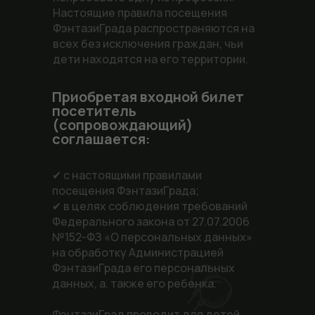
Настоящие правила посещения
ФэнтазиГрада распространяются на
всех без исключения граждан, чьи
дети находятся на его территории.
Приобретая входной билет
посетитель
(сопровождающий)
соглашается:
✔ с настоящими правилами
посещения ФэнтазиГрада;
✔ в целях соблюдения требований
Федерального закона от 27.07.2006
№152-ФЗ «О персональных данных»
на обработку Администрацией
ФэнтазиГрада его персональных
данных, а. также его ребенка.
ФэнтазиГрад проводит для детей