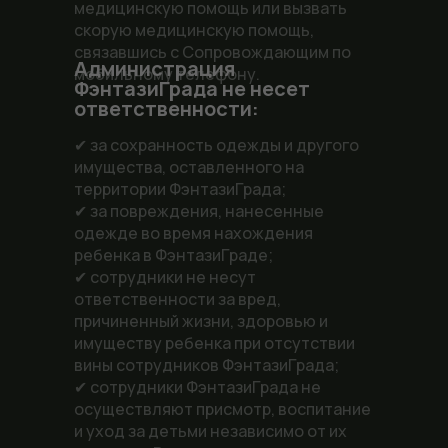
медицинскую помощь или вызвать
скорую медицинскую помощь,
связавшись с Сопровождающим по
Администрация
мобильному телефону.
ФэнтазиГрада не несет
ответственности:
✔ за сохранность одежды и другого
имущества, оставленного на
территории ФэнтазиГрада;
✔ за повреждения, нанесенные
одежде во время нахождения
ребенка в ФэнтазиГраде;
✔ сотрудники не несут
ответственности за вред,
причиненный жизни, здоровью и
имуществу ребенка при отсутствии
вины сотрудников ФэнтазиГрада;
✔ сотрудники ФэнтазиГрада не
осуществляют присмотр, воспитание
и уход за детьми независимо от их