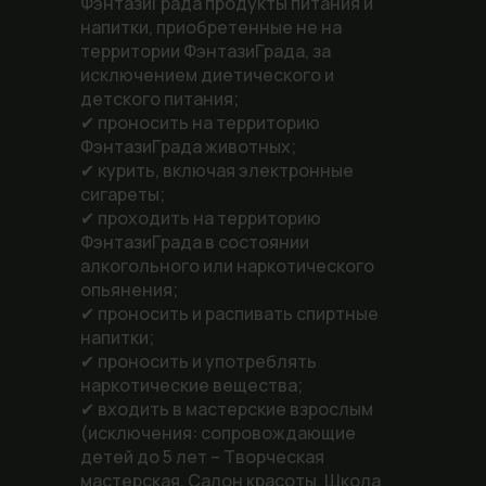
ФэнтазиГрада продукты питания и
напитки, приобретенные не на
территории ФэнтазиГрада, за
исключением диетического и
детского питания;
✔ проносить на территорию
ФэнтазиГрада животных;
✔ курить, включая электронные
сигареты;
✔ проходить на территорию
ФэнтазиГрада в состоянии
алкогольного или наркотического
опьянения;
✔ проносить и распивать спиртные
напитки;
✔ проносить и употреблять
наркотические вещества;
✔ входить в мастерские взрослым
(исключения: сопровождающие
детей до 5 лет – Творческая
мастерская, Салон красоты, Школа